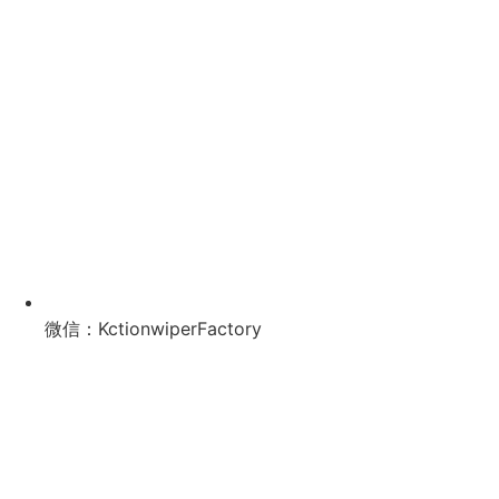
微信：KctionwiperFactory