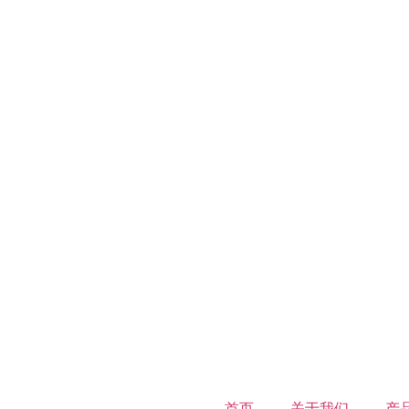
首页
关于我们
产