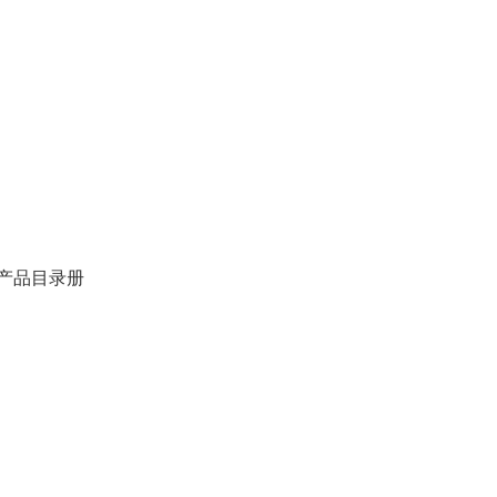
产品目录册