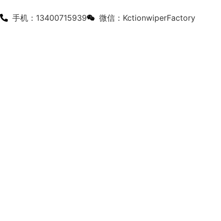
手机：13400715939
微信：KctionwiperFactory